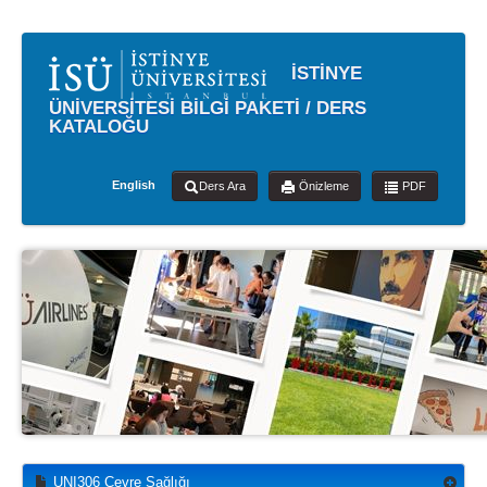
İSTİNYE
ÜNİVERSİTESİ BİLGİ PAKETİ / DERS
KATALOĞU
English
Ders Ara
Önizleme
PDF
UNI306 Çevre Sağlığı