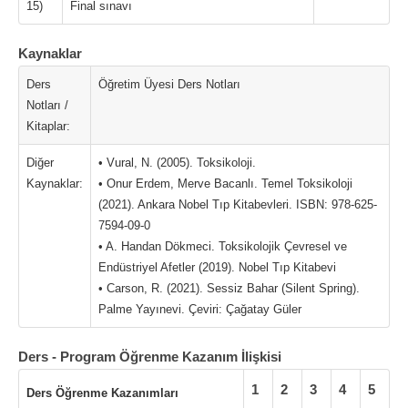
15)
Final sınavı
Kaynaklar
Ders
Öğretim Üyesi Ders Notları
Notları /
Kitaplar:
Diğer
• Vural, N. (2005). Toksikoloji.
Kaynaklar:
• Onur Erdem, Merve Bacanlı. Temel Toksikoloji
(2021). Ankara Nobel Tıp Kitabevleri. ISBN: 978-625-
7594-09-0
• A. Handan Dökmeci. Toksikolojik Çevresel ve
Endüstriyel Afetler (2019). Nobel Tıp Kitabevi
• Carson, R. (2021). Sessiz Bahar (Silent Spring).
Palme Yayınevi. Çeviri: Çağatay Güler
Ders - Program Öğrenme Kazanım İlişkisi
1
2
3
4
5
Ders Öğrenme Kazanımları