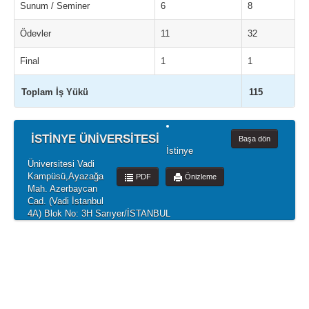
Sunum / Seminer
6
8
Ödevler
11
32
Final
1
1
Toplam İş Yükü
115
İSTİNYE ÜNİVERSİTESİ
Başa dön
İstinye
Üniversitesi Vadi
Kampüsü,Ayazağa
PDF
Önizleme
Mah. Azerbaycan
Cad. (Vadi İstanbul
4A) Blok No: 3H Sarıyer/İSTANBUL