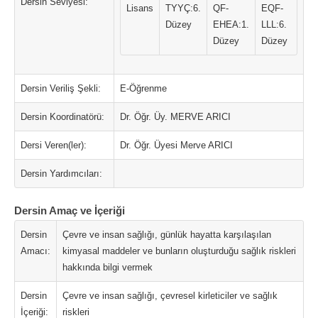
Dersin Seviyesi:
Lisans
TYYÇ:6.
QF-
EQF-
Düzey
EHEA:1.
LLL:6.
Düzey
Düzey
Dersin Veriliş Şekli:
E-Öğrenme
Dersin Koordinatörü:
Dr. Öğr. Üy. MERVE ARICI
Dersi Veren(ler):
Dr. Öğr. Üyesi Merve ARICI
Dersin Yardımcıları:
Dersin Amaç ve İçeriği
Dersin
Çevre ve insan sağlığı, günlük hayatta karşılaşılan
Amacı:
kimyasal maddeler ve bunların oluşturduğu sağlık riskleri
hakkında bilgi vermek
Dersin
Çevre ve insan sağlığı, çevresel kirleticiler ve sağlık
İçeriği:
riskleri