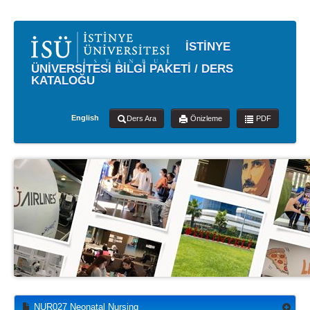
İSTİNYE
ÜNİVERSİTESİ BİLGİ PAKETİ / DERS
KATALOĞU
English
Ders Ara
Önizleme
PDF
NUR027 Neonatal Nursing