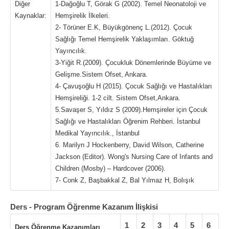
Diğer
1-Dağoğlu T, Görak G (2002). Temel Neonatoloji ve
Kaynaklar:
Hemşirelik İlkeleri.
2- Törüner E.K, Büyükgönenç L.(2012). Çocuk
Sağlığı Temel Hemşirelik Yaklaşımları. Göktuğ
Yayıncılık.
3-Yiğit R.(2009). Çocukluk Dönemlerinde Büyüme ve
Gelişme.Sistem Ofset, Ankara.
4- Çavuşoğlu H (2015). Çocuk Sağlığı ve Hastalıkları
Hemşireliği. 1-2 cilt. Sistem Ofset,Ankara.
5.Savaşer S, Yıldız S (2009).Hemşireler için Çocuk
Sağlığı ve Hastalıkları Öğrenim Rehberi. İstanbul
Medikal Yayıncılık., İstanbul
6. Marilyn J Hockenberry, David Wilson, Catherine
Jackson (Editor). Wong's Nursing Care of Infants and
Children (Mosby) – Hardcover (2006).
7- Conk Z, Başbakkal Z, Bal Yılmaz H, Bolışık
Ders - Program Öğrenme Kazanım İlişkisi
1
2
3
4
5
6
Ders Öğrenme Kazanımları