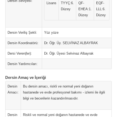
Dersin Seviyesi:
Lisans
TYYÇ:6.
QF-
EQF-
Düzey
EHEA:1.
LLL:6.
Düzey
Düzey
Dersin Veriliş Şekli:
Yüz yüze
Dersin Koordinatörü:
Dr. Öğr. Üy. SELVİNAZ ALBAYRAK
Dersi Veren(ler):
Dr. Öğr. Üyesi Selvinaz Albayrak
Dersin Yardımcıları:
Dersin Amaç ve İçeriği
Dersin
Bu dersin amacı, riskli ve normal yeni doğanın
Amacı:
hastanede ve evde profesyonel bakımı - izlemi ile ilgili
bilgi ve becerilerin kazandırılmasıdır.
Dersin
Riskli ve normal yeni doğanın hastanede ve evde