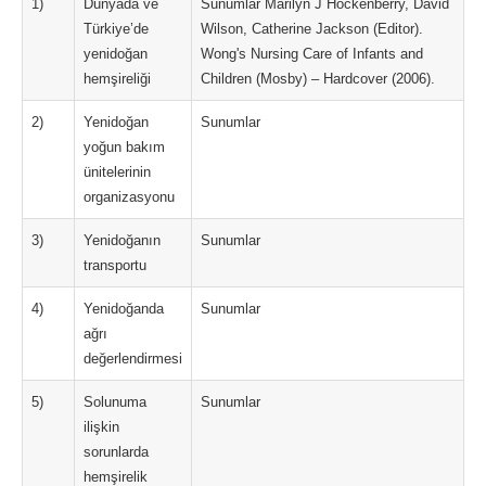
1)
Dünyada ve
Sunumlar Marilyn J Hockenberry, David
Türkiye’de
Wilson, Catherine Jackson (Editor).
yenidoğan
Wong's Nursing Care of Infants and
hemşireliği
Children (Mosby) – Hardcover (2006).
2)
Yenidoğan
Sunumlar
yoğun bakım
ünitelerinin
organizasyonu
3)
Yenidoğanın
Sunumlar
transportu
4)
Yenidoğanda
Sunumlar
ağrı
değerlendirmesi
5)
Solunuma
Sunumlar
ilişkin
sorunlarda
hemşirelik