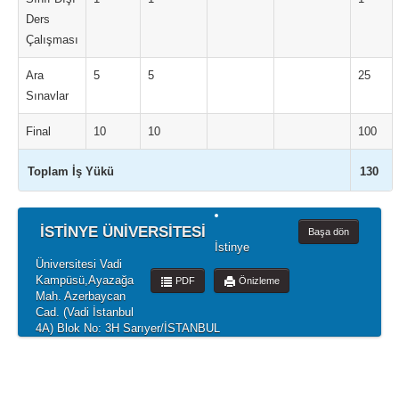
Ders
Çalışması
Ara
5
5
25
Sınavlar
Final
10
10
100
Toplam İş Yükü
130
İSTİNYE ÜNİVERSİTESİ
Başa dön
İstinye
Üniversitesi Vadi
Kampüsü,Ayazağa
PDF
Önizleme
Mah. Azerbaycan
Cad. (Vadi İstanbul
4A) Blok No: 3H Sarıyer/İSTANBUL