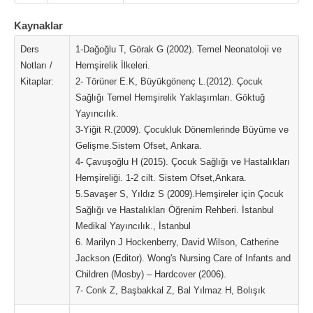
Kaynaklar
Ders
1-Dağoğlu T, Görak G (2002). Temel Neonatoloji ve
Notları /
Hemşirelik İlkeleri.
Kitaplar:
2- Törüner E.K, Büyükgönenç L.(2012). Çocuk
Sağlığı Temel Hemşirelik Yaklaşımları. Göktuğ
Yayıncılık.
3-Yiğit R.(2009). Çocukluk Dönemlerinde Büyüme ve
Gelişme.Sistem Ofset, Ankara.
4- Çavuşoğlu H (2015). Çocuk Sağlığı ve Hastalıkları
Hemşireliği. 1-2 cilt. Sistem Ofset,Ankara.
5.Savaşer S, Yıldız S (2009).Hemşireler için Çocuk
Sağlığı ve Hastalıkları Öğrenim Rehberi. İstanbul
Medikal Yayıncılık., İstanbul
6. Marilyn J Hockenberry, David Wilson, Catherine
Jackson (Editor). Wong's Nursing Care of Infants and
Children (Mosby) – Hardcover (2006).
7- Conk Z, Başbakkal Z, Bal Yılmaz H, Bolışık