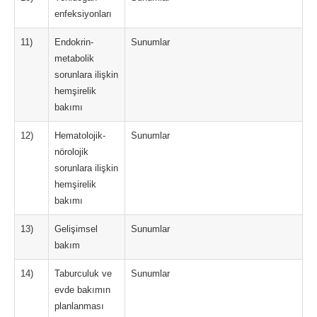
enfeksiyonları
11)
Endokrin-
Sunumlar
metabolik
sorunlara ilişkin
hemşirelik
bakımı
12)
Hematolojik-
Sunumlar
nörolojik
sorunlara ilişkin
hemşirelik
bakımı
13)
Gelişimsel
Sunumlar
bakım
14)
Taburculuk ve
Sunumlar
evde bakımın
planlanması